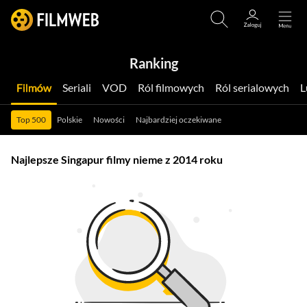
Ranking
Filmów
Seriali
VOD
Ról filmowych
Ról serialowych
Top 500
Polskie
Nowości
Najbardziej oczekiwane
Najlepsze Singapur filmy nieme z 2014 roku