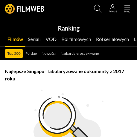
Ranking
Filmów
Seriali
VOD
Ról filmowych
Ról serialowych
Top 500
Polskie
Nowości
Najbardziej oczekiwane
Najlepsze Singapur fabularyzowane dokumenty z 2017
roku