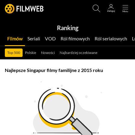
Ranking
Filmów
Seriali
VOD
Ról filmowych
Ról serialowych
Top 500
Polskie
Nowości
Najbardziej oczekiwane
Najlepsze Singapur filmy familijne z 2015 roku