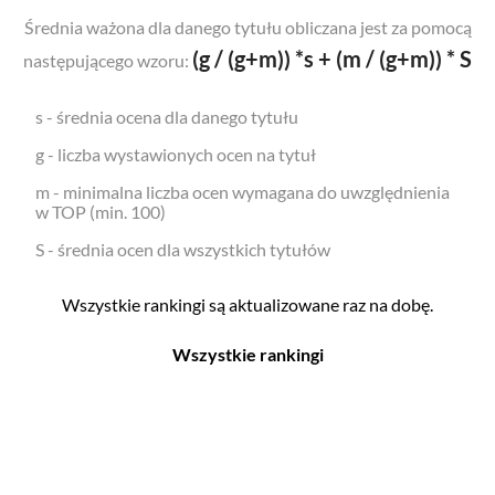
Średnia ważona dla danego tytułu obliczana jest za pomocą
(g / (g+m)) *s + (m / (g+m)) * S
następującego wzoru:
s - średnia ocena dla danego tytułu
g - liczba wystawionych ocen na tytuł
m - minimalna liczba ocen wymagana do uwzględnienia
w TOP (min. 100)
S - średnia ocen dla wszystkich tytułów
Wszystkie rankingi są aktualizowane raz na dobę.
Wszystkie rankingi
Filmy
Seriale
Top 500
Top 500
Polskie
Polskie
Nowości