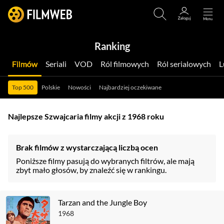
Ranking
Filmów
Seriali
VOD
Ról filmowych
Ról serialowych
Top 500
Polskie
Nowości
Najbardziej oczekiwane
Najlepsze Szwajcaria filmy akcji z 1968 roku
Brak filmów z wystarczającą liczbą ocen
Poniższe filmy pasują do wybranych filtrów, ale mają
zbyt mało głosów, by znaleźć się w rankingu.
Tarzan and the Jungle Boy
1968