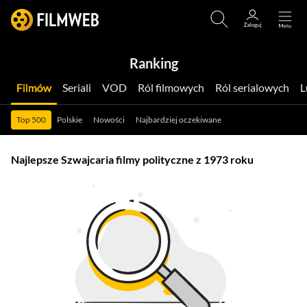
Ranking
Filmów
Seriali
VOD
Ról filmowych
Ról serialowych
Top 500
Polskie
Nowości
Najbardziej oczekiwane
Najlepsze Szwajcaria filmy polityczne z 1973 roku