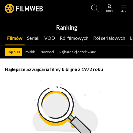
Ranking
Filmów
Seriali
VOD
Ról filmowych
Ról serialowych
Top 500
Polskie
Nowości
Najbardziej oczekiwane
Najlepsze Szwajcaria filmy biblijne z 1972 roku