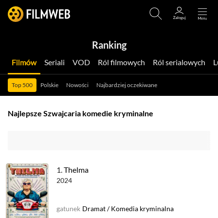
Ranking
Filmów
Seriali
VOD
Ról filmowych
Ról serialowych
Top 500
Polskie
Nowości
Najbardziej oczekiwane
Najlepsze Szwajcaria komedie kryminalne
1.
Thelma
2024
gatunek
Dramat
/
Komedia kryminalna