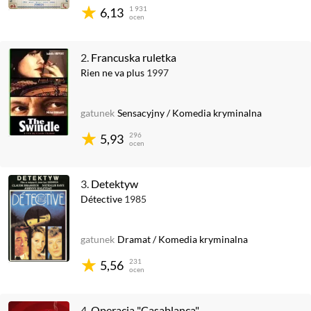
1 931
6,13
ocen
2.
Francuska ruletka
Rien ne va plus
1997
gatunek
Sensacyjny
/
Komedia kryminalna
296
5,93
ocen
3.
Detektyw
Détective
1985
gatunek
Dramat
/
Komedia kryminalna
231
5,56
ocen
4.
Operacja "Casablanca"