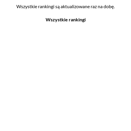
Wszystkie rankingi są aktualizowane raz na dobę.
Wszystkie rankingi
Filmy
Seriale
Top 500
Top 500
Polskie
Polskie
Nowości
Programy
Gry wideo
Top 500
Top 500
Polskie
Nowości
Ludzie filmu
Aktorów
Scenografów
Aktorek
Montażystów
Reżyserów
Kostiumografów
Scenarzystów
Dźwiękowców