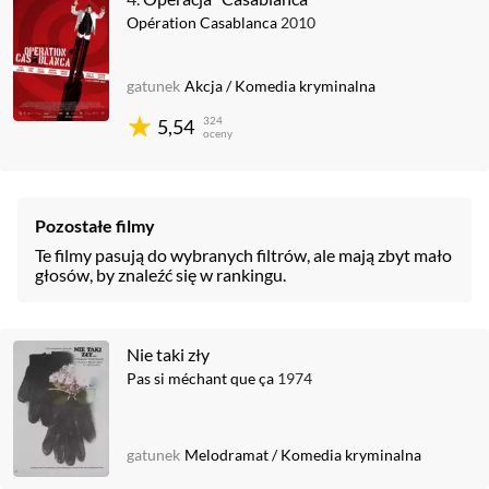
Opération Casablanca
2010
gatunek
Akcja
/
Komedia kryminalna
324
5,54
oceny
Pozostałe filmy
Te filmy pasują do wybranych filtrów, ale mają zbyt mało
głosów, by znaleźć się w rankingu.
Nie taki zły
Pas si méchant que ça
1974
gatunek
Melodramat
/
Komedia kryminalna