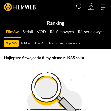
Ranking
Filmów
Seriali
VOD
Ról filmowych
Ról serialowych
Top 500
Polskie
Nowości
Najbardziej oczekiwane
Najlepsze Szwajcaria filmy nieme z 1985 roku