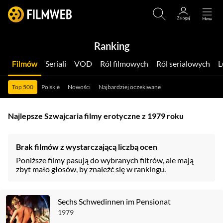
Ranking
Filmów
Seriali
VOD
Ról filmowych
Ról serialowych
Top 500
Polskie
Nowości
Najbardziej oczekiwane
Najlepsze Szwajcaria filmy erotyczne z 1979 roku
Brak filmów z wystarczającą liczbą ocen
Poniższe filmy pasują do wybranych filtrów, ale mają
zbyt mało głosów, by znaleźć się w rankingu.
Sechs Schwedinnen im Pensionat
1979