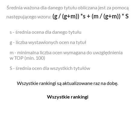
Średnia ważona dla danego tytułu obliczana jest za pomocą
(g / (g+m)) *s + (m / (g+m)) * S
następującego wzoru:
s - średnia ocena dla danego tytułu
g - liczba wystawionych ocen na tytuł
m - minimalna liczba ocen wymagana do uwzględnienia
w TOP (min. 100)
S - średnia ocen dla wszystkich tytułów
Wszystkie rankingi są aktualizowane raz na dobę.
Wszystkie rankingi
Filmy
Seriale
Top 500
Top 500
Polskie
Polskie
Nowości