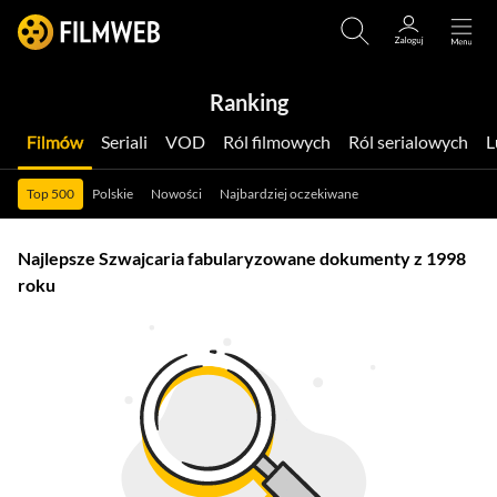
Ranking
Filmów
Seriali
VOD
Ról filmowych
Ról serialowych
Top 500
Polskie
Nowości
Najbardziej oczekiwane
Najlepsze Szwajcaria fabularyzowane dokumenty z 1998
roku