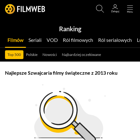
Ranking
Filmów
Seriali
VOD
Ról filmowych
Ról serialowych
Top 500
Polskie
Nowości
Najbardziej oczekiwane
Najlepsze Szwajcaria filmy świąteczne z 2013 roku