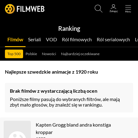
Ranking
Filmów
Seriali
VOD
Ról filmowych
Ról serialowych
Top 500
Polskie
Nowości
Najbardziej oczekiwane
Najlepsze szwedzkie animacje z 1920 roku
Brak filmów z wystarczającą liczbą ocen
Poniższe filmy pasują do wybranych filtrów, ale mają
zbyt mało głosów, by znaleźć się w rankingu.
Kapten Grogg bland andra konstiga
kroppar