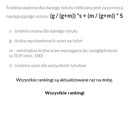
Średnia ważona dla danego tytułu obliczana jest za pomocą
(g / (g+m)) *s + (m / (g+m)) * S
następującego wzoru:
s - średnia ocena dla danego tytułu
g - liczba wystawionych ocen na tytuł
m - minimalna liczba ocen wymagana do uwzględnienia
w TOP (min. 100)
S - średnia ocen dla wszystkich tytułów
Wszystkie rankingi są aktualizowane raz na dobę.
Wszystkie rankingi
Filmy
Seriale
Top 500
Top 500
Polskie
Polskie
Nowości