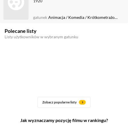
1920
gatunek
Animacja
/
Komedia
/
Krótkometrażowy
/
Ni
Polecane listy
Listy użytkowników w wybranym gatunku
Zobacz popularne listy
Jak wyznaczamy pozycję filmu w rankingu?