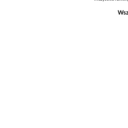
Wsz
Filmy
Top 500
Polskie
Nowości
Programy
Top 500
Polskie
Ludzie filmu
Aktorów
Aktorek
Reżyserów
Scenarzystów
Producentów