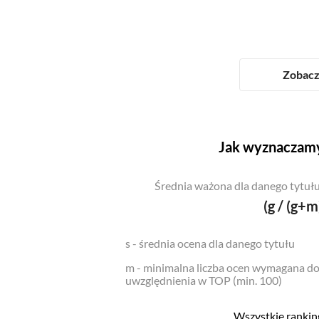
Zobacz 
Jak wyznaczamy
Średnia ważona dla danego tytułu
(g / (g+m
s - średnia ocena dla danego tytułu
m - minimalna liczba ocen wymagana d
uwzględnienia w TOP (min. 100)
Wszystkie ranking