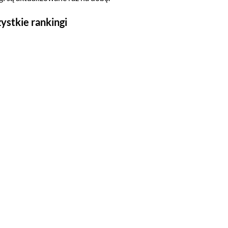
ystkie rankingi
Seriale
Top 500
Polskie
Gry wideo
Top 500
Nowości
Kompozytorów
Scenografów
Montażystów
Kostiumografów
Dźwiękowców