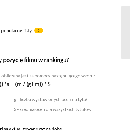
popularne listy
 pozycję filmu w rankingu?
 obliczana jest za pomocą następującego wzoru:
)) *s + (m / (g+m)) * S
g - liczba wystawionych ocen na tytuł
o
S - średnia ocen dla wszystkich tytułów
i są aktualizowane raz na dobę.