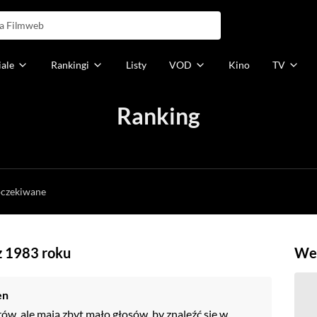
iale
Rankingi
Listy
VOD
Kino
TV
Ranking
h
oczekiwane
 z 1983 roku
Weź
en
rów, ale mają zbyt mało głosów, by znaleźć się w