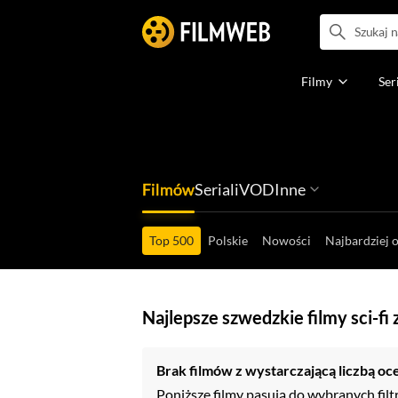
Filmy
Ser
Filmów
Seriali
VOD
Inne
Ludzi filmu
Programów
Ról filmowych
Ról serialowyc
Box Office'ów
Gier wideo
Top 500
Polskie
Nowości
Najbardziej 
Najlepsze szwedzkie filmy sci-fi
Brak filmów z wystarczającą liczbą oc
Poniższe filmy pasują do wybranych filt