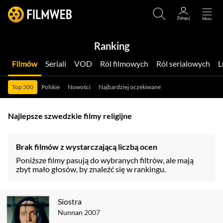
Ranking
Filmów
Seriali
VOD
Ról filmowych
Ról serialowych
Top 500
Polskie
Nowości
Najbardziej oczekiwane
Najlepsze szwedzkie filmy religijne
Brak filmów z wystarczającą liczbą ocen
Poniższe filmy pasują do wybranych filtrów, ale mają
zbyt mało głosów, by znaleźć się w rankingu.
Siostra
Nunnan
2007