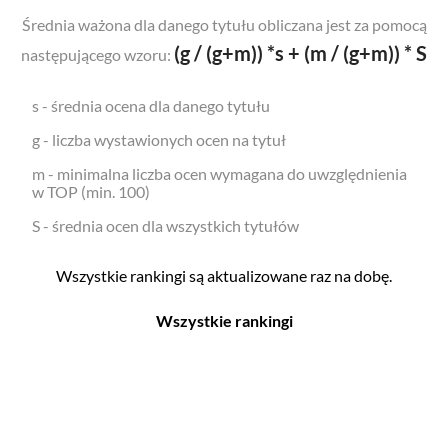
Średnia ważona dla danego tytułu obliczana jest za pomocą
(g / (g+m)) *s + (m / (g+m)) * S
następującego wzoru:
s - średnia ocena dla danego tytułu
g - liczba wystawionych ocen na tytuł
m - minimalna liczba ocen wymagana do uwzględnienia
w TOP (min. 100)
S - średnia ocen dla wszystkich tytułów
Wszystkie rankingi są aktualizowane raz na dobę.
Wszystkie rankingi
Filmy
Seriale
Top 500
Top 500
Polskie
Polskie
Nowości