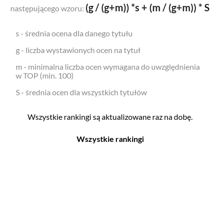
(g / (g+m)) *s + (m / (g+m)) * S
następującego wzoru:
s - średnia ocena dla danego tytułu
g - liczba wystawionych ocen na tytuł
m - minimalna liczba ocen wymagana do uwzględnienia
w TOP (min. 100)
S - średnia ocen dla wszystkich tytułów
Wszystkie rankingi są aktualizowane raz na dobę.
Wszystkie rankingi
Filmy
Seriale
Top 500
Top 500
Polskie
Polskie
Nowości