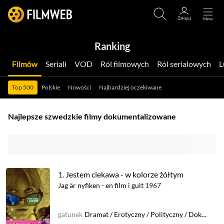
Ranking
Filmów
Seriali
VOD
Ról filmowych
Ról serialowych
Top 500
Polskie
Nowości
Najbardziej oczekiwane
Najlepsze szwedzkie filmy dokumentalizowane
1.
Jestem ciekawa - w kolorze żółtym
Jag är nyfiken - en film i gult
1967
gatunek
Dramat
/
Erotyczny
/
Polityczny
/
Dokumentalizowany