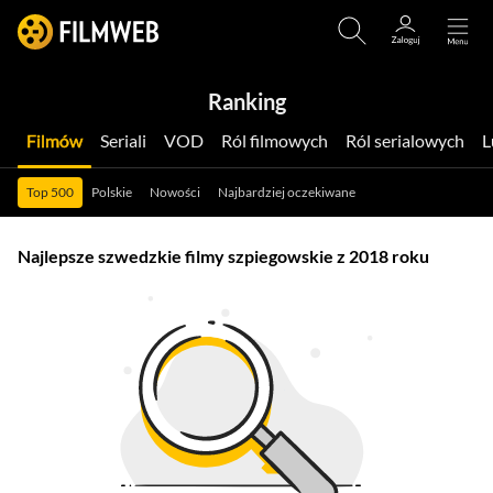
Ranking
Filmów
Seriali
VOD
Ról filmowych
Ról serialowych
Top 500
Polskie
Nowości
Najbardziej oczekiwane
Najlepsze szwedzkie filmy szpiegowskie z 2018 roku