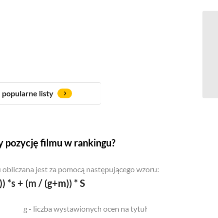
popularne listy
 pozycję filmu w rankingu?
 obliczana jest za pomocą następującego wzoru:
)) *s + (m / (g+m)) * S
g - liczba wystawionych ocen na tytuł