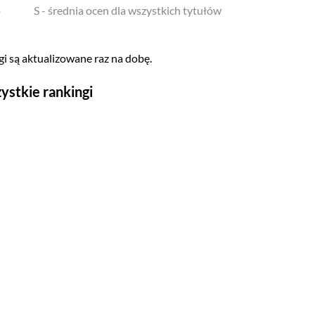
o
S - średnia ocen dla wszystkich tytułów
i są aktualizowane raz na dobę.
ystkie rankingi
Seriale
Top 500
Polskie
Gry wideo
Top 500
Nowości
Kompozytorów
Scenografów