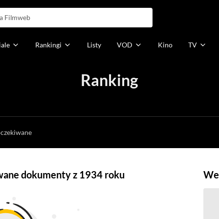
iale
Rankingi
Listy
VOD
Kino
TV
Ranking
h
oczekiwane
owane dokumenty z 1934 roku
Weź