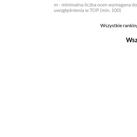
m - minimalna liczba ocen wymagana d
uwzględnienia w TOP (min. 100)
Wszystkie ranking
Wsz
Filmy
Top 500
Polskie
Nowości
Programy
Top 500
Polskie
Ludzie filmu
Aktorów
Aktorek