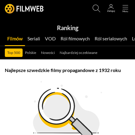
Ranking
Filmów
Seriali
VOD
Ról filmowych
Ról serialowych
Top 500
Polskie
Nowości
Najbardziej oczekiwane
Najlepsze szwedzkie filmy propagandowe z 1932 roku