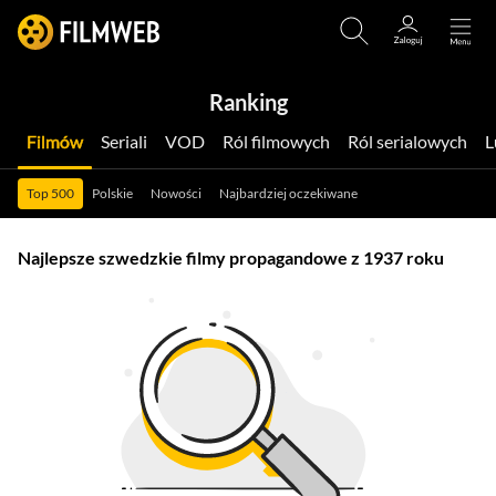
Ranking
Filmów
Seriali
VOD
Ról filmowych
Ról serialowych
Top 500
Polskie
Nowości
Najbardziej oczekiwane
Najlepsze szwedzkie filmy propagandowe z 1937 roku