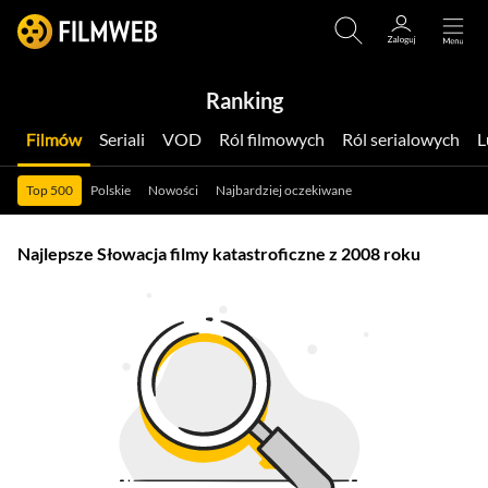
Ranking
Filmów
Seriali
VOD
Ról filmowych
Ról serialowych
Top 500
Polskie
Nowości
Najbardziej oczekiwane
Najlepsze Słowacja filmy katastroficzne z 2008 roku