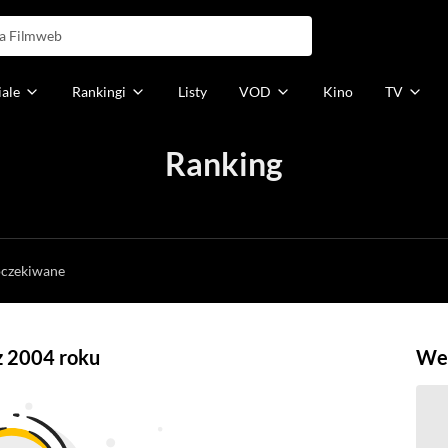
iale
Rankingi
Listy
VOD
Kino
TV
Ranking
h
oczekiwane
z 2004 roku
Weź