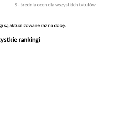
o
S - średnia ocen dla wszystkich tytułów
i są aktualizowane raz na dobę.
ystkie rankingi
Seriale
Top 500
Polskie
Gry wideo
Top 500
Nowości
Kompozytorów
Scenografów