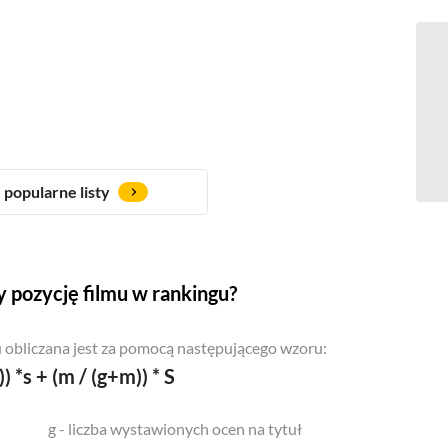
popularne listy
 pozycję filmu w rankingu?
 obliczana jest za pomocą następującego wzoru:
)) *s + (m / (g+m)) * S
g - liczba wystawionych ocen na tytuł