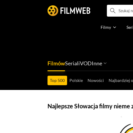
Filmy
Ser
Filmów
Seriali
VOD
Inne
Ludzi filmu
Programów
Ról filmowych
Ról serialowyc
Box Office'ów
Gier wideo
Top 500
Polskie
Nowości
Najbardziej 
Najlepsze Słowacja filmy nieme 