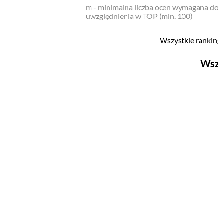
m - minimalna liczba ocen wymagana d
uwzględnienia w TOP (min. 100)
Wszystkie ranking
Wsz
Filmy
Top 500
Polskie
Nowości
Programy
Top 500
Polskie
Ludzie filmu
Aktorów
Aktorek