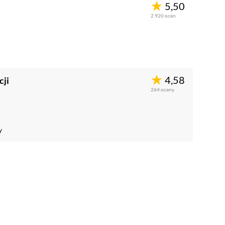
5,50
2 920
ocen
4,58
cji
264
oceny
y