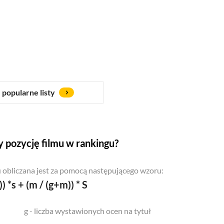
popularne listy
 pozycję filmu w rankingu?
 obliczana jest za pomocą następującego wzoru:
)) *s + (m / (g+m)) * S
g - liczba wystawionych ocen na tytuł