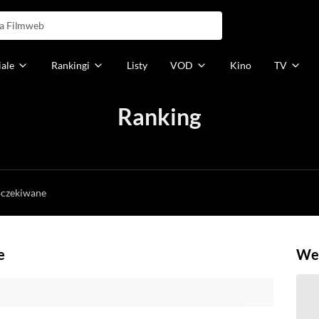
iale
Rankingi
Listy
VOD
Kino
TV
Ranking
h
oczekiwane
e
Weź