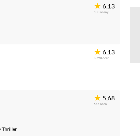
6,13
503
oceny
6,13
8 790
ocen
5,68
645
ocen
/
Thriller