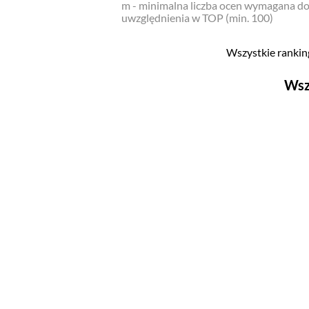
m - minimalna liczba ocen wymagana d
uwzględnienia w TOP (min. 100)
Wszystkie ranking
Wsz
Filmy
Top 500
Polskie
Nowości
Programy
Top 500
Polskie
Ludzie filmu
Aktorów
Aktorek