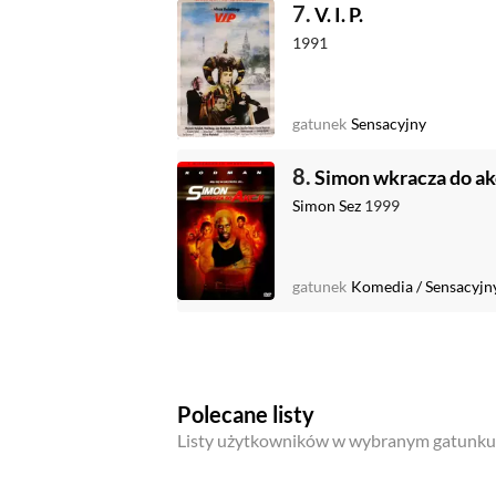
7.
V. I. P.
1991
gatunek
Sensacyjny
8.
Simon wkracza do ak
Simon Sez
1999
gatunek
Komedia
/
Sensacyjn
Polecane listy
Listy użytkowników w wybranym gatunku