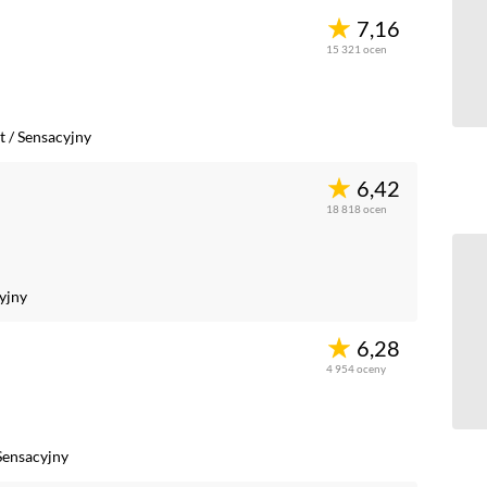
7,16
15 321
ocen
t
/
Sensacyjny
6,42
18 818
ocen
yjny
6,28
4 954
oceny
Sensacyjny