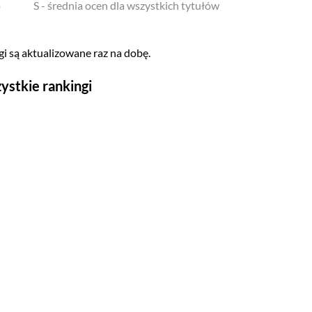
o
S - średnia ocen dla wszystkich tytułów
i są aktualizowane raz na dobę.
ystkie rankingi
Seriale
Top 500
Polskie
Gry wideo
Top 500
Nowości
Kompozytorów
Scenografów