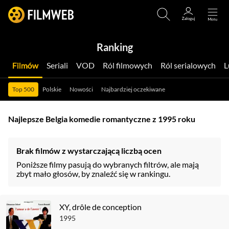
Ranking
Filmów
Seriali
VOD
Ról filmowych
Ról serialowych
Top 500
Polskie
Nowości
Najbardziej oczekiwane
Najlepsze Belgia komedie romantyczne z 1995 roku
Brak filmów z wystarczającą liczbą ocen
Poniższe filmy pasują do wybranych filtrów, ale mają
zbyt mało głosów, by znaleźć się w rankingu.
XY, drôle de conception
1995