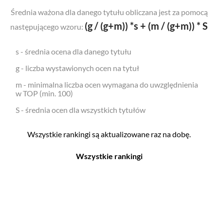
Średnia ważona dla danego tytułu obliczana jest za pomocą
(g / (g+m)) *s + (m / (g+m)) * S
następującego wzoru:
s - średnia ocena dla danego tytułu
g - liczba wystawionych ocen na tytuł
m - minimalna liczba ocen wymagana do uwzględnienia
w TOP (min. 100)
S - średnia ocen dla wszystkich tytułów
Wszystkie rankingi są aktualizowane raz na dobę.
Wszystkie rankingi
Filmy
Seriale
Top 500
Top 500
Polskie
Polskie
Nowości