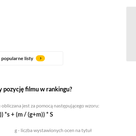
popularne listy
 pozycję filmu w rankingu?
 obliczana jest za pomocą następującego wzoru:
)) *s + (m / (g+m)) * S
g - liczba wystawionych ocen na tytuł