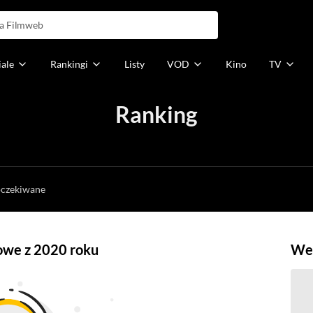
iale
Rankingi
Listy
VOD
Kino
TV
Ranking
h
oczekiwane
mowe z 2020 roku
Weź