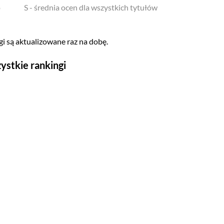
o
S - średnia ocen dla wszystkich tytułów
i są aktualizowane raz na dobę.
ystkie rankingi
Seriale
Top 500
Polskie
Gry wideo
Top 500
Nowości
Kompozytorów
Scenografów