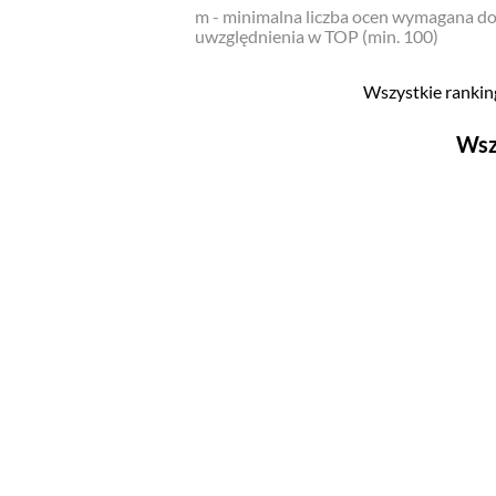
m - minimalna liczba ocen wymagana d
uwzględnienia w TOP (min. 100)
Wszystkie ranking
Wsz
Filmy
Top 500
Polskie
Nowości
Programy
Top 500
Polskie
Ludzie filmu
Aktorów
Aktorek