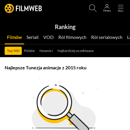
Ranking
Filmów
Seriali
VOD
Ról filmowych
Ról serialowych
Top 500
Polskie
Nowości
Najbardziej oczekiwane
Najlepsze Tunezja animacje z 2015 roku