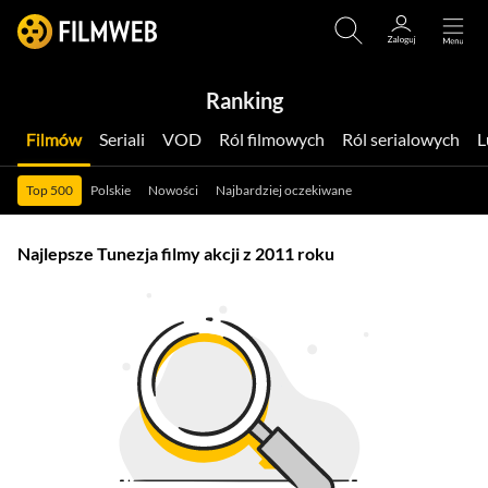
Ranking
Filmów
Seriali
VOD
Ról filmowych
Ról serialowych
Top 500
Polskie
Nowości
Najbardziej oczekiwane
Najlepsze Tunezja filmy akcji z 2011 roku