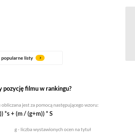
popularne listy
 pozycję filmu w rankingu?
 obliczana jest za pomocą następującego wzoru:
)) *s + (m / (g+m)) * S
g - liczba wystawionych ocen na tytuł