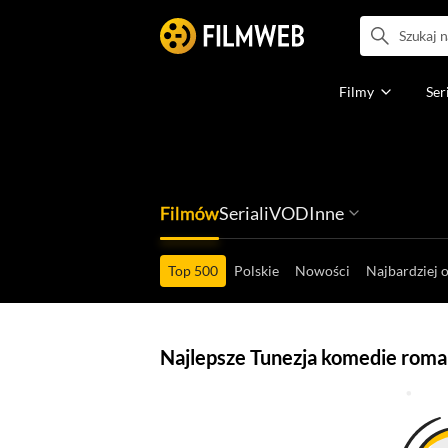
Filmy
Ser
Filmów
Seriali
VOD
Inne
Ludzi filmu
Programów
Ról filmowych
Ról serialowyc
Box Office'ów
Gier wideo
Top 500
Polskie
Nowości
Najbardziej 
Najlepsze Tunezja komedie roma