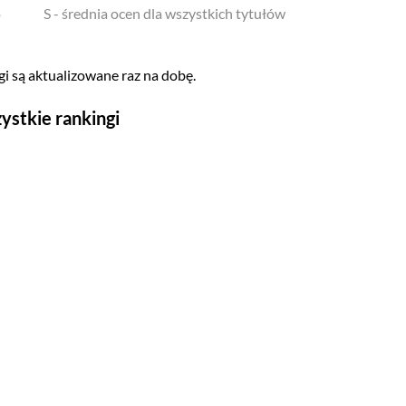
o
S - średnia ocen dla wszystkich tytułów
i są aktualizowane raz na dobę.
ystkie rankingi
Seriale
Top 500
Polskie
Gry wideo
Top 500
Nowości
Kompozytorów
Scenografów