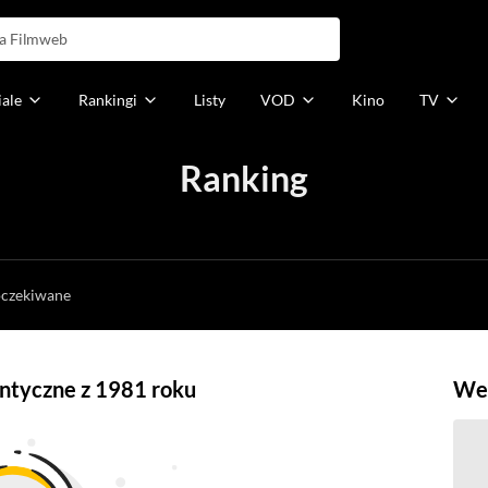
iale
Rankingi
Listy
VOD
Kino
TV
Ranking
h
oczekiwane
ntyczne z 1981 roku
Weź