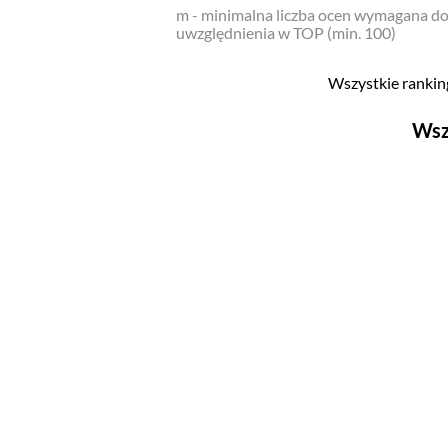
m - minimalna liczba ocen wymagana d
uwzględnienia w TOP (min. 100)
Wszystkie ranking
Wsz
Filmy
Top 500
Polskie
Nowości
Programy
Top 500
Polskie
Ludzie filmu
Aktorów
Aktorek