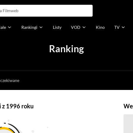
iale
Rankingi
Listy
VOD
Kino
TV
Ranking
h
oczekiwane
i z 1996 roku
Weź