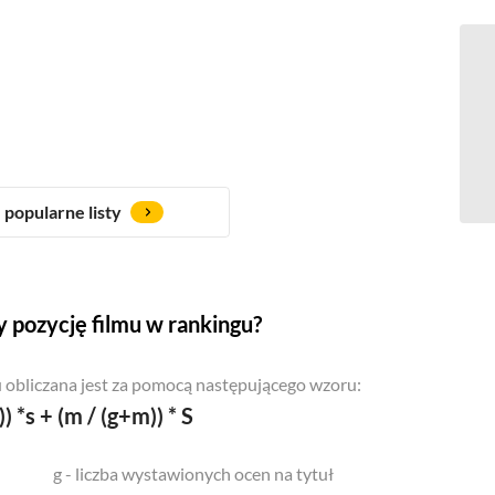
popularne listy
 pozycję filmu w rankingu?
 obliczana jest za pomocą następującego wzoru:
)) *s + (m / (g+m)) * S
g - liczba wystawionych ocen na tytuł