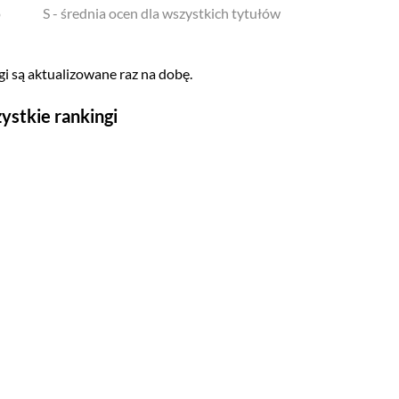
o
S - średnia ocen dla wszystkich tytułów
i są aktualizowane raz na dobę.
ystkie rankingi
Seriale
Top 500
Polskie
Gry wideo
Top 500
Nowości
Kompozytorów
Scenografów