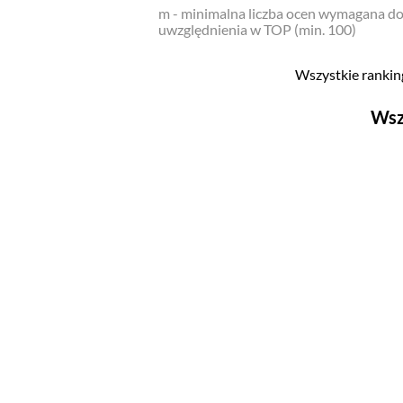
m - minimalna liczba ocen wymagana d
uwzględnienia w TOP (min. 100)
Wszystkie ranking
Wsz
Filmy
Top 500
Polskie
Nowości
Programy
Top 500
Polskie
Ludzie filmu
Aktorów
Aktorek