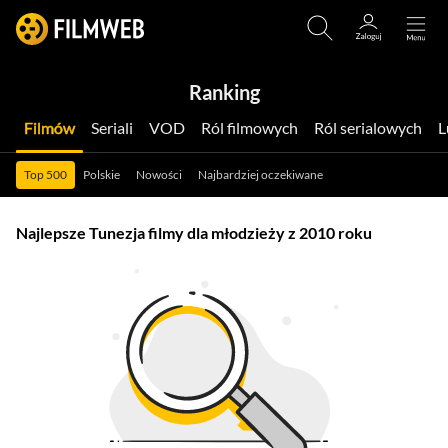
Ranking
Filmów
Seriali
VOD
Ról filmowych
Ról serialowych
Top 500
Polskie
Nowości
Najbardziej oczekiwane
Najlepsze Tunezja filmy dla młodzieży z 2010 roku