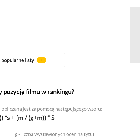
popularne listy
 pozycję filmu w rankingu?
 obliczana jest za pomocą następującego wzoru:
)) *s + (m / (g+m)) * S
g - liczba wystawionych ocen na tytuł