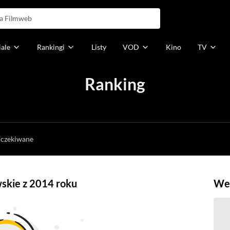
iale
Rankingi
Listy
VOD
Kino
TV
Ranking
h
oczekiwane
wskie z 2014 roku
Weź