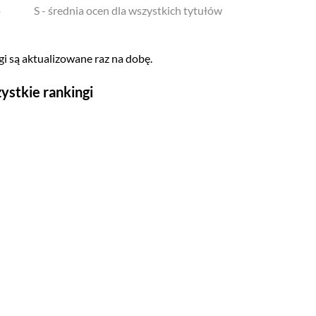
o
S - średnia ocen dla wszystkich tytułów
i są aktualizowane raz na dobę.
ystkie rankingi
Seriale
Top 500
Polskie
Gry wideo
Top 500
Nowości
Kompozytorów
Scenografów