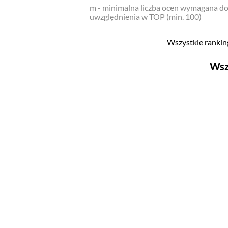
m - minimalna liczba ocen wymagana d
uwzględnienia w TOP (min. 100)
Wszystkie ranking
Wsz
Filmy
Top 500
Polskie
Nowości
Programy
Top 500
Polskie
Ludzie filmu
Aktorów
Aktorek