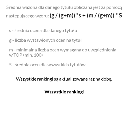
Średnia ważona dla danego tytułu obliczana jest za pomocą
(g / (g+m)) *s + (m / (g+m)) * S
następującego wzoru:
s - średnia ocena dla danego tytułu
g - liczba wystawionych ocen na tytuł
m - minimalna liczba ocen wymagana do uwzględnienia
w TOP (min. 100)
S - średnia ocen dla wszystkich tytułów
Wszystkie rankingi są aktualizowane raz na dobę.
Wszystkie rankingi
Filmy
Seriale
Top 500
Top 500
Polskie
Polskie
Nowości