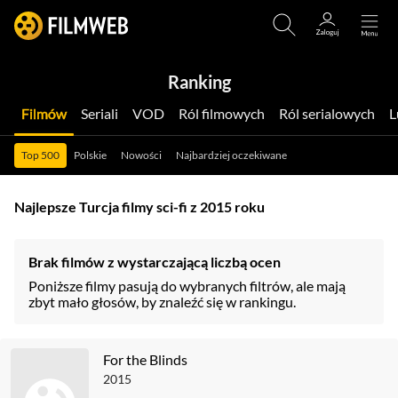
Ranking
Filmów
Seriali
VOD
Ról filmowych
Ról serialowych
Top 500
Polskie
Nowości
Najbardziej oczekiwane
Najlepsze Turcja filmy sci-fi z 2015 roku
Brak filmów z wystarczającą liczbą ocen
Poniższe filmy pasują do wybranych filtrów, ale mają
zbyt mało głosów, by znaleźć się w rankingu.
For the Blinds
2015