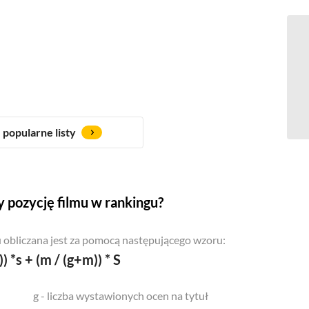
popularne listy
 pozycję filmu w rankingu?
 obliczana jest za pomocą następującego wzoru:
)) *s + (m / (g+m)) * S
g - liczba wystawionych ocen na tytuł