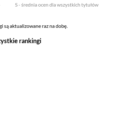
o
S - średnia ocen dla wszystkich tytułów
i są aktualizowane raz na dobę.
ystkie rankingi
Seriale
Top 500
Polskie
Gry wideo
Top 500
Nowości
Kompozytorów
Scenografów