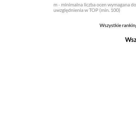
m - minimalna liczba ocen wymagana d
uwzględnienia w TOP (min. 100)
Wszystkie ranking
Wsz
Filmy
Top 500
Polskie
Nowości
Programy
Top 500
Polskie
Ludzie filmu
Aktorów
Aktorek