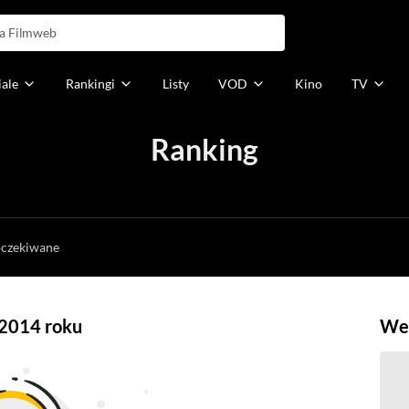
iale
Rankingi
Listy
VOD
Kino
TV
Ranking
h
oczekiwane
z 2014 roku
Weź