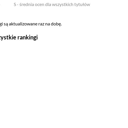
o
S - średnia ocen dla wszystkich tytułów
i są aktualizowane raz na dobę.
ystkie rankingi
Seriale
Top 500
Polskie
Gry wideo
Top 500
Nowości
Kompozytorów
Scenografów