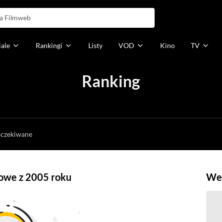
iale
Rankingi
Listy
VOD
Kino
TV
Ranking
h
oczekiwane
dowe z 2005 roku
Weź