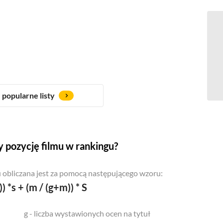
popularne listy
 pozycję filmu w rankingu?
 obliczana jest za pomocą następującego wzoru:
)) *s + (m / (g+m)) * S
g - liczba wystawionych ocen na tytuł