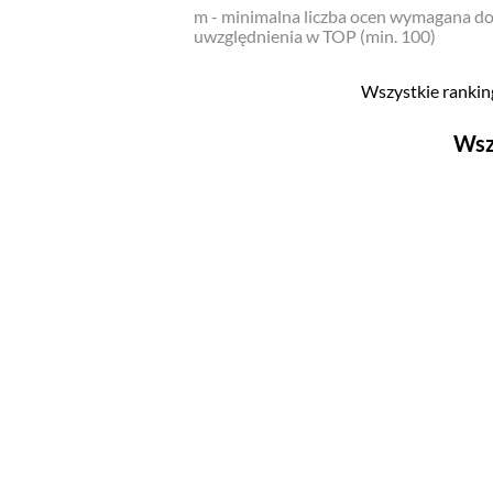
m - minimalna liczba ocen wymagana d
uwzględnienia w TOP (min. 100)
Wszystkie ranking
Wsz
Filmy
Top 500
Polskie
Nowości
Programy
Top 500
Polskie
Ludzie filmu
Aktorów
Aktorek