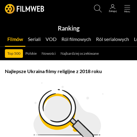
Ranking
Filmów
Seriali
VOD
Ról filmowych
Ról serialowych
Top 500
Polskie
Nowości
Najbardziej oczekiwane
Najlepsze Ukraina filmy religijne z 2018 roku