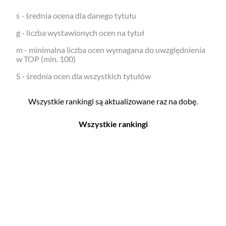
s - średnia ocena dla danego tytułu
g - liczba wystawionych ocen na tytuł
m - minimalna liczba ocen wymagana do uwzględnienia
w TOP (min. 100)
S - średnia ocen dla wszystkich tytułów
Wszystkie rankingi są aktualizowane raz na dobę.
Wszystkie rankingi
Filmy
Seriale
Top 500
Top 500
Polskie
Polskie
Nowości
Programy
Gry wideo
Top 500
Top 500