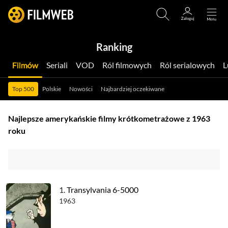
Ranking
Filmów
Seriali
VOD
Ról filmowych
Ról serialowych
Top 500
Polskie
Nowości
Najbardziej oczekiwane
Najlepsze amerykańskie filmy krótkometrażowe z 1963
roku
1.
Transylvania 6-5000
1963