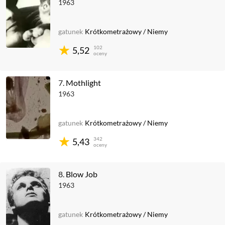
1963
gatunek
Krótkometrażowy
/
Niemy
102
5,52
oceny
7.
Mothlight
1963
gatunek
Krótkometrażowy
/
Niemy
342
5,43
oceny
8.
Blow Job
1963
gatunek
Krótkometrażowy
/
Niemy