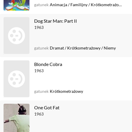
gatunek
Animacja
/
Familijny
/
Krótkometrażowy
Dog Star Man: Part II
1963
gatunek
Dramat
/
Krótkometrażowy
/
Niemy
Blonde Cobra
1963
gatunek
Krótkometrażowy
One Got Fat
1963