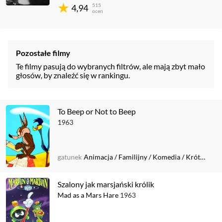
515
4,94
ocen
Pozostałe filmy
Te filmy pasują do wybranych filtrów, ale mają zbyt mało
głosów, by znaleźć się w rankingu.
To Beep or Not to Beep
1963
gatunek
Animacja
/
Familijny
/
Komedia
/
Krótkometrażowy
Szalony jak marsjański królik
Mad as a Mars Hare
1963