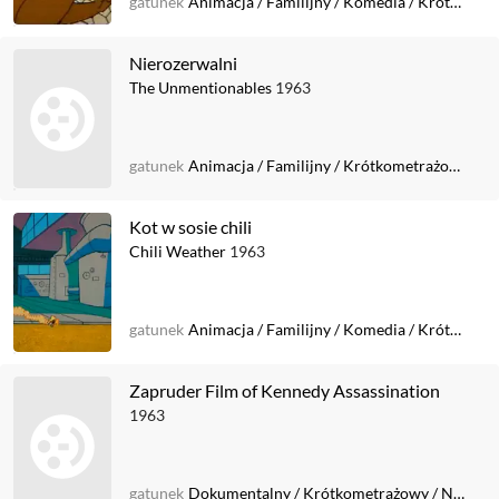
gatunek
Animacja
/
Familijny
/
Komedia
/
Krótkometrażowy
Nierozerwalni
The Unmentionables
1963
gatunek
Animacja
/
Familijny
/
Krótkometrażowy
/
Ko
Kot w sosie chili
Chili Weather
1963
gatunek
Animacja
/
Familijny
/
Komedia
/
Krótkometrażowy
Zapruder Film of Kennedy Assassination
1963
gatunek
Dokumentalny
/
Krótkometrażowy
/
Niemy