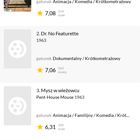
gatunek
Animacja
/
Komedia
/
Krótkometrażowy
214
7,08
ocen
2.
Dr. No Featurette
1963
gatunek
Dokumentalny
/
Krótkometrażowy
563
7,06
oceny
3.
Mysz w wieżowcu
Pent-House Mouse
1963
gatunek
Animacja
/
Familijny
/
Komedia
/
Krótkometrażowy
105
6,31
ocen