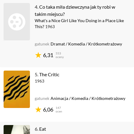
4.
Co taka miła dziewczyna jak ty robi w
takim miejscu?
What's a Nice Girl Like You Doing in a Place Like
This?
1963
gatunek
Dramat
/
Komedia
/
Krótkometrażowy
553
6,31
oceny
5.
The Critic
1963
gatunek
Animacja
/
Komedia
/
Krótkometrażowy
147
6,06
ocen
6.
Eat