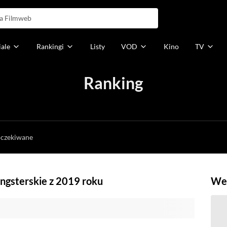
iale
Rankingi
Listy
VOD
Kino
TV
Ranking
h
oczekiwane
ngsterskie z 2019 roku
Weź