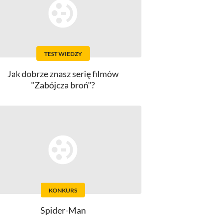
TEST WIEDZY
Jak dobrze znasz serię filmów
"Zabójcza broń"?
KONKURS
Spider-Man