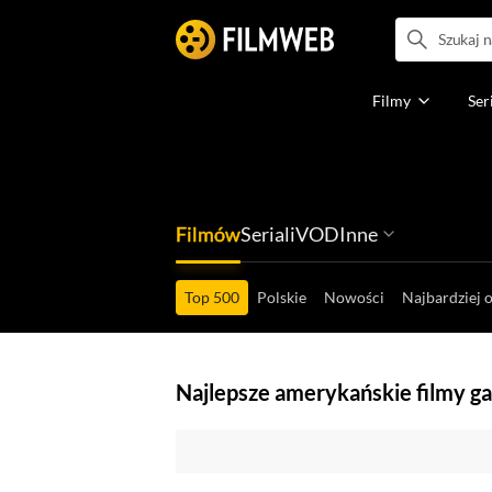
Filmy
Ser
Filmów
Seriali
VOD
Inne
Ludzi filmu
Programów
Ról filmowych
Ról serialowyc
Box Office'ów
Gier wideo
Top 500
Polskie
Nowości
Najbardziej 
Najlepsze amerykańskie filmy ga