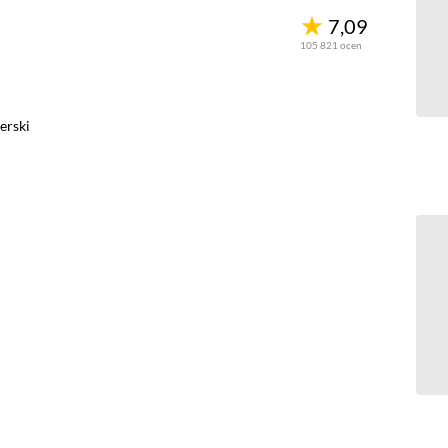
7,09
105 821
ocen
erski