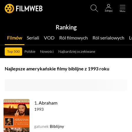
Ranking
Filmów
Seriali
VOD
Ról filmowych
Ról serialowych
Top 500
Polskie
Nowości
Najbardziej oczekiwane
Najlepsze amerykańskie filmy biblijne z 1993 roku
1.
Abraham
1993
gatunek
Biblijny