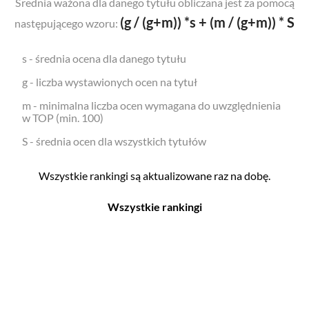
Średnia ważona dla danego tytułu obliczana jest za pomocą
(g / (g+m)) *s + (m / (g+m)) * S
następującego wzoru:
s - średnia ocena dla danego tytułu
g - liczba wystawionych ocen na tytuł
m - minimalna liczba ocen wymagana do uwzględnienia
w TOP (min. 100)
S - średnia ocen dla wszystkich tytułów
Wszystkie rankingi są aktualizowane raz na dobę.
Wszystkie rankingi
Filmy
Seriale
Top 500
Top 500
Polskie
Polskie
Nowości