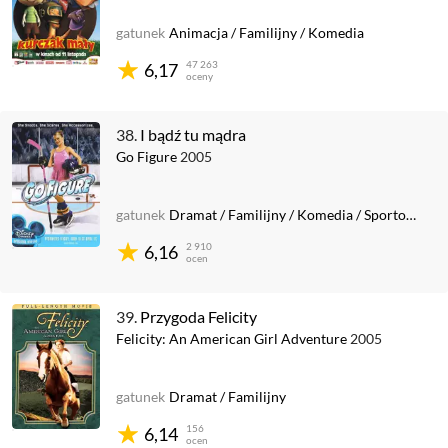
gatunek
Animacja
/
Familijny
/
Komedia
47 263
6,17
oceny
38.
I bądź tu mądra
Go Figure
2005
gatunek
Dramat
/
Familijny
/
Komedia
/
Sportowy
2 910
6,16
ocen
39.
Przygoda Felicity
Felicity: An American Girl Adventure
2005
gatunek
Dramat
/
Familijny
156
6,14
ocen