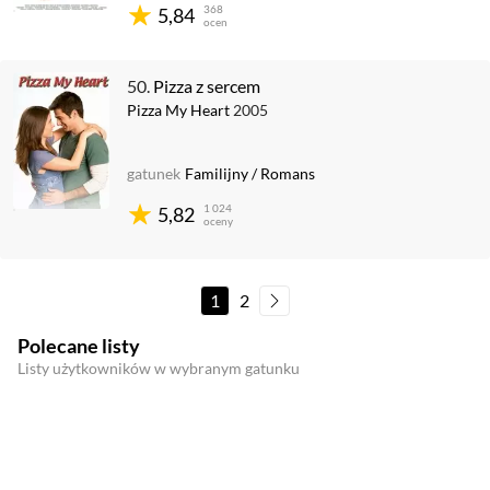
368
5,84
ocen
50.
Pizza z sercem
Pizza My Heart
2005
gatunek
Familijny
/
Romans
1 024
5,82
oceny
1
2
Polecane listy
Listy użytkowników w wybranym gatunku