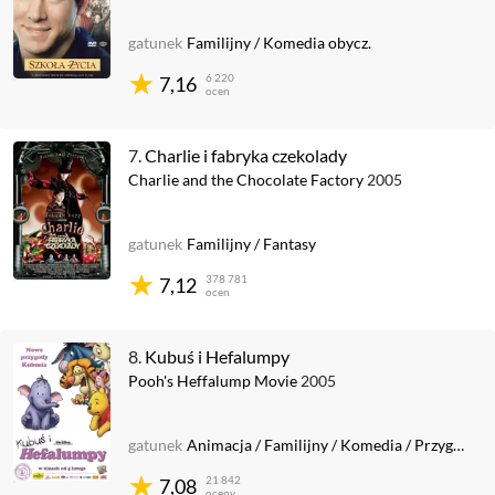
gatunek
Familijny
/
Komedia obycz.
6 220
7,16
ocen
7.
Charlie i fabryka czekolady
Charlie and the Chocolate Factory
2005
gatunek
Familijny
/
Fantasy
378 781
7,12
ocen
8.
Kubuś i Hefalumpy
Pooh's Heffalump Movie
2005
gatunek
Animacja
/
Familijny
/
Komedia
/
Przygodowy
21 842
7,08
oceny