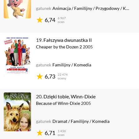
gatunek
Animacja
/
Familijny
/
Przygodowy
/
Krótkometrażowy
6 967
6,74
ocen
19.
Fałszywa dwunastka II
Cheaper by the Dozen 2
2005
gatunek
Familijny
/
Komedia
22 474
6,73
oceny
20.
Dzięki tobie, Winn-Dixie
Because of Winn-Dixie
2005
gatunek
Dramat
/
Familijny
/
Komedia
1 436
6,71
ocen