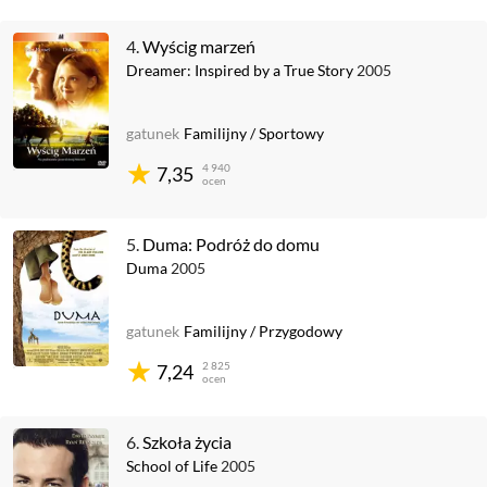
4.
Wyścig marzeń
Dreamer: Inspired by a True Story
2005
gatunek
Familijny
/
Sportowy
4 940
7,35
ocen
5.
Duma: Podróż do domu
Duma
2005
gatunek
Familijny
/
Przygodowy
2 825
7,24
ocen
6.
Szkoła życia
School of Life
2005