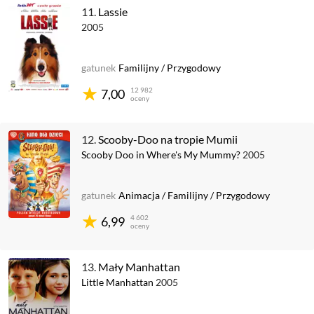
11.
Lassie
2005
gatunek
Familijny
/
Przygodowy
12 982
7,00
oceny
12.
Scooby-Doo na tropie Mumii
Scooby Doo in Where's My Mummy?
2005
gatunek
Animacja
/
Familijny
/
Przygodowy
4 602
6,99
oceny
13.
Mały Manhattan
Little Manhattan
2005