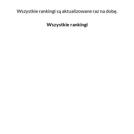
Wszystkie rankingi są aktualizowane raz na dobę.
Wszystkie rankingi
Filmy
Seriale
Top 500
Top 500
Polskie
Polskie
Nowości
Programy
Gry wideo
Top 500
Top 500
Polskie
Nowości
Ludzie filmu
Aktorów
Scenografów
Aktorek
Montażystów
Reżyserów
Kostiumografów
Scenarzystów
Dźwiękowców