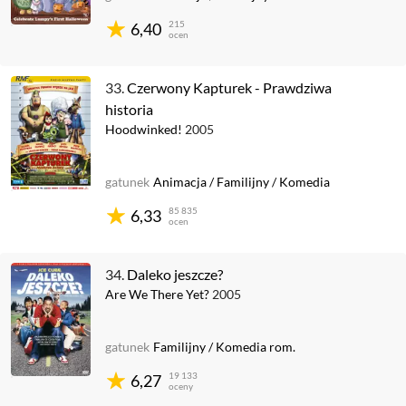
215
6,40
ocen
33.
Czerwony Kapturek - Prawdziwa
historia
Hoodwinked!
2005
gatunek
Animacja
/
Familijny
/
Komedia
85 835
6,33
ocen
34.
Daleko jeszcze?
Are We There Yet?
2005
gatunek
Familijny
/
Komedia rom.
19 133
6,27
oceny