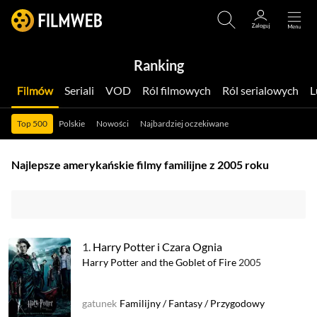
Ranking
Filmów
Seriali
VOD
Ról filmowych
Ról serialowych
Top 500
Polskie
Nowości
Najbardziej oczekiwane
Najlepsze amerykańskie filmy familijne z 2005 roku
1.
Harry Potter i Czara Ognia
Harry Potter and the Goblet of Fire
2005
gatunek
Familijny
/
Fantasy
/
Przygodowy