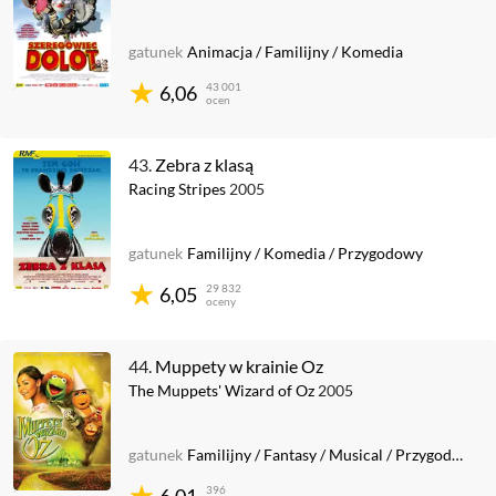
gatunek
Animacja
/
Familijny
/
Komedia
43 001
6,06
ocen
43.
Zebra z klasą
Racing Stripes
2005
gatunek
Familijny
/
Komedia
/
Przygodowy
29 832
6,05
oceny
44.
Muppety w krainie Oz
The Muppets' Wizard of Oz
2005
gatunek
Familijny
/
Fantasy
/
Musical
/
Przygodowy
396