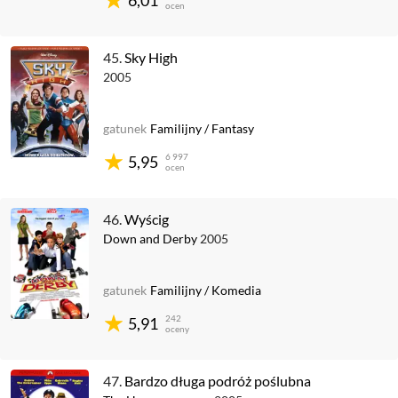
6,01
ocen
45.
Sky High
2005
gatunek
Familijny
/
Fantasy
6 997
5,95
ocen
46.
Wyścig
Down and Derby
2005
gatunek
Familijny
/
Komedia
242
5,91
oceny
47.
Bardzo długa podróż poślubna