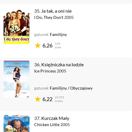
35.
Ja tak, a oni nie
I Do, They Don't
2005
gatunek
Familijny
539
6,26
ocen
36.
Księżniczka na lodzie
Ice Princess
2005
gatunek
Familijny
/
Obyczajowy
22 372
6,22
oceny
37.
Kurczak Mały
Chicken Little
2005