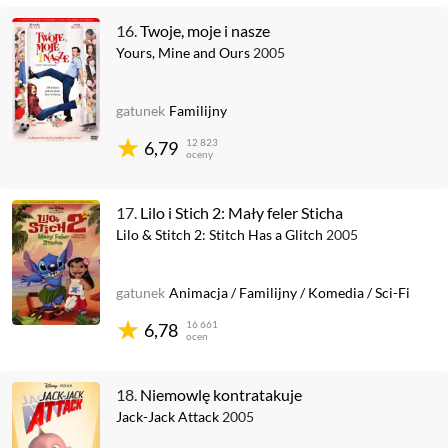
16.
Twoje, moje i nasze
Yours, Mine and Ours
2005
gatunek
Familijny
12 823
6,79
oceny
17.
Lilo i Stich 2: Mały feler Sticha
Lilo & Stitch 2: Stitch Has a Glitch
2005
gatunek
Animacja
/
Familijny
/
Komedia
/
Sci-Fi
16 661
6,78
ocen
18.
Niemowlę kontratakuje
Jack-Jack Attack
2005