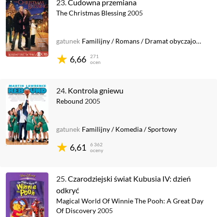
23.
Cudowna przemiana
The Christmas Blessing
2005
gatunek
Familijny
/
Romans
/
Dramat obyczajowy
/
Św
271
6,66
ocen
24.
Kontrola gniewu
Rebound
2005
gatunek
Familijny
/
Komedia
/
Sportowy
6 362
6,61
oceny
25.
Czarodziejski świat Kubusia IV: dzień
odkryć
Magical World Of Winnie The Pooh: A Great Day
Of Discovery
2005