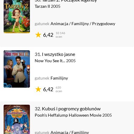
Tarzan II
2005
gatunek
Animacja
/
Familijny
/
Przygodowy
10 146
6,42
ocen
31.
I wszystko jasne
Now You See It...
2005
gatunek
Familijny
620
6,42
ocen
32.
Kubuś i pogromcy goblunów
Pooh's Heffalump Halloween Movie
2005
gatunek
Animacja
/
Familijny