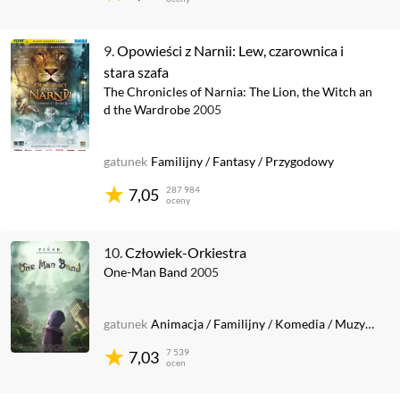
9.
Opowieści z Narnii: Lew, czarownica i
stara szafa
The Chronicles of Narnia: The Lion, the Witch an
d the Wardrobe
2005
gatunek
Familijny
/
Fantasy
/
Przygodowy
287 984
7,05
oceny
10.
Człowiek-Orkiestra
One-Man Band
2005
gatunek
Animacja
/
Familijny
/
Komedia
/
Muzyczny
/
7 539
7,03
ocen