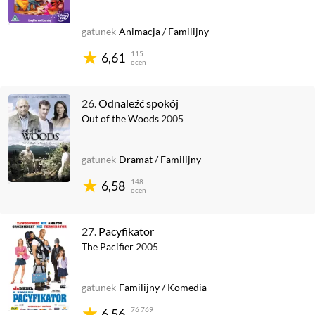
gatunek
Animacja
/
Familijny
115
6,61
ocen
26.
Odnaleźć spokój
Out of the Woods
2005
gatunek
Dramat
/
Familijny
148
6,58
ocen
27.
Pacyfikator
The Pacifier
2005
gatunek
Familijny
/
Komedia
76 769
6,56