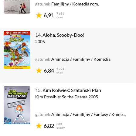
gatunek
Familijny
/
Komedia rom.
7 696
6,91
ocen
14.
Aloha, Scooby-Doo!
2005
gatunek
Animacja
/
Familijny
/
Komedia
5 721
6,84
ocen
15.
Kim Kolwiek: Szatański Plan
Kim Possible: So the Drama
2005
gatunek
Animacja
/
Familijny
/
Fantasy
/
Komedia
/
P
883
6,82
oceny