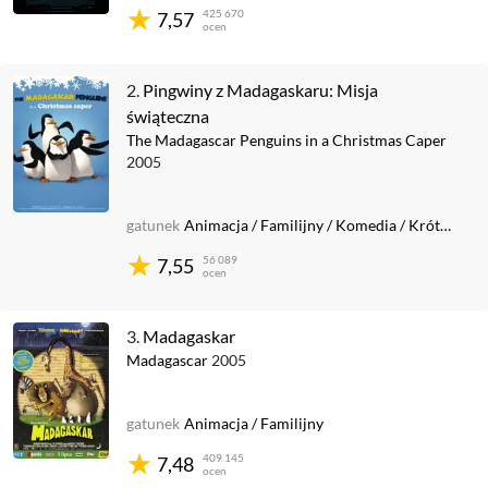
425 670
7,57
ocen
2.
Pingwiny z Madagaskaru: Misja
świąteczna
The Madagascar Penguins in a Christmas Caper
2005
gatunek
Animacja
/
Familijny
/
Komedia
/
Krótkometrażowy
56 089
7,55
ocen
3.
Madagaskar
Madagascar
2005
gatunek
Animacja
/
Familijny
409 145
7,48
ocen