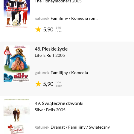
The Honeymooners
2005
gatunek
Familijny
/
Komedia rom.
890
5,90
ocen
48.
Pieskie życie
Life Is Ruff
2005
gatunek
Familijny
/
Komedia
866
5,90
ocen
49.
Świąteczne dzwonki
Silver Bells
2005
gatunek
Dramat
/
Familijny
/
Świąteczny