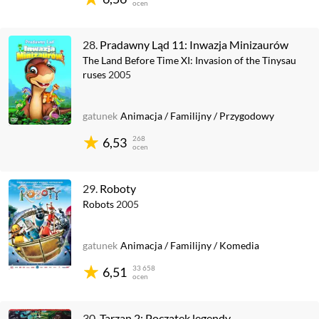
ocen
28.
Pradawny Ląd 11: Inwazja Minizaurów
The Land Before Time XI: Invasion of the Tinysau
ruses
2005
gatunek
Animacja
/
Familijny
/
Przygodowy
268
6,53
ocen
29.
Roboty
Robots
2005
gatunek
Animacja
/
Familijny
/
Komedia
33 658
6,51
ocen
30.
Tarzan 2: Początek legendy