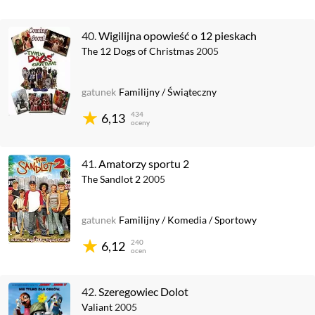
40.
Wigilijna opowieść o 12 pieskach
The 12 Dogs of Christmas
2005
gatunek
Familijny
/
Świąteczny
434
6,13
oceny
41.
Amatorzy sportu 2
The Sandlot 2
2005
gatunek
Familijny
/
Komedia
/
Sportowy
240
6,12
ocen
42.
Szeregowiec Dolot
Valiant
2005