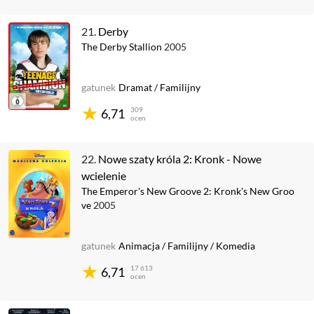
21.
Derby
The Derby Stallion
2005
gatunek
Dramat
/
Familijny
309
6,71
ocen
22.
Nowe szaty króla 2: Kronk - Nowe
wcielenie
The Emperor's New Groove 2: Kronk's New Groo
ve
2005
gatunek
Animacja
/
Familijny
/
Komedia
17 613
6,71
ocen