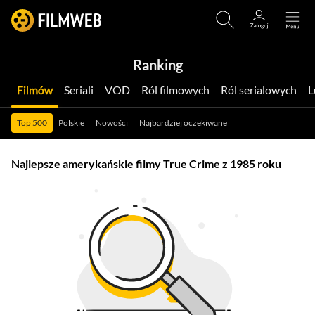
Ranking
Filmów
Seriali
VOD
Ról filmowych
Ról serialowych
Top 500
Polskie
Nowości
Najbardziej oczekiwane
Najlepsze amerykańskie filmy True Crime z 1985 roku