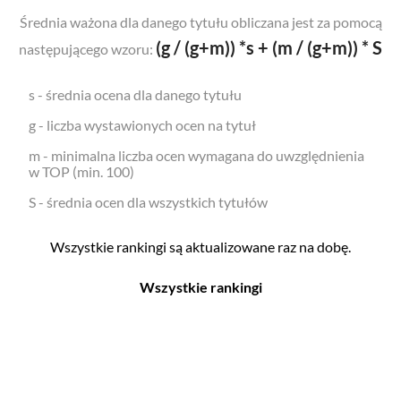
Średnia ważona dla danego tytułu obliczana jest za pomocą
(g / (g+m)) *s + (m / (g+m)) * S
następującego wzoru:
s - średnia ocena dla danego tytułu
g - liczba wystawionych ocen na tytuł
m - minimalna liczba ocen wymagana do uwzględnienia
w TOP (min. 100)
S - średnia ocen dla wszystkich tytułów
Wszystkie rankingi są aktualizowane raz na dobę.
Wszystkie rankingi
Filmy
Seriale
Top 500
Top 500
Polskie
Polskie
Nowości