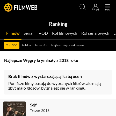
Ranking
Filmów
Seriali
VOD
Ról filmowych
Ról serialowych
Top 500
Polskie
Nowości
Najbardziej oczekiwane
Najlepsze Węgry kryminały z 2018 roku
Brak filmów z wystarczającą liczbą ocen
Poniższe filmy pasują do wybranych filtrów, ale mają
zbyt mało głosów, by znaleźć się w rankingu.
Sejf
Trezor
2018