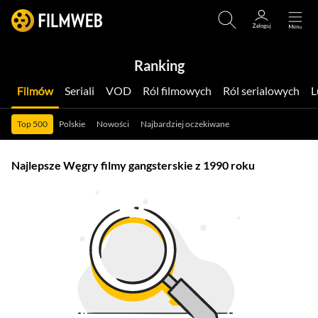
Ranking
Filmów
Seriali
VOD
Ról filmowych
Ról serialowych
Top 500
Polskie
Nowości
Najbardziej oczekiwane
Najlepsze Węgry filmy gangsterskie z 1990 roku