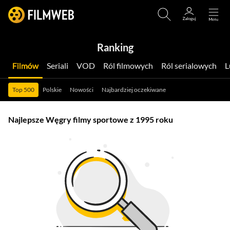
Ranking
Filmów
Seriali
VOD
Ról filmowych
Ról serialowych
Top 500
Polskie
Nowości
Najbardziej oczekiwane
Najlepsze Węgry filmy sportowe z 1995 roku