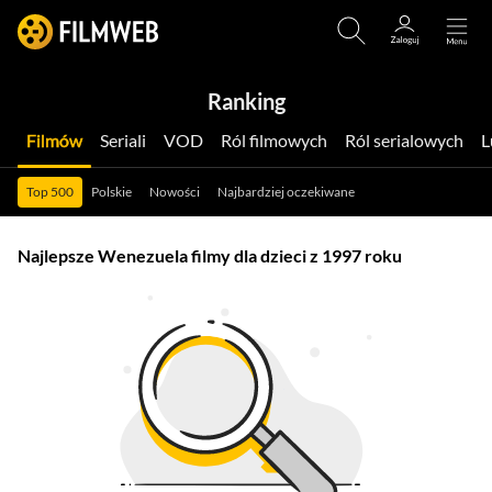
Ranking
Filmów
Seriali
VOD
Ról filmowych
Ról serialowych
Top 500
Polskie
Nowości
Najbardziej oczekiwane
Najlepsze Wenezuela filmy dla dzieci z 1997 roku