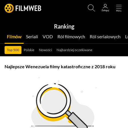
Ranking
Filmów
Seriali
VOD
Ról filmowych
Ról serialowych
Top 500
Polskie
Nowości
Najbardziej oczekiwane
Najlepsze Wenezuela filmy katastroficzne z 2018 roku