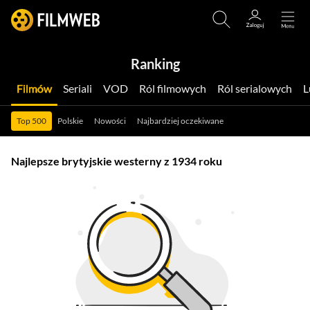
Ranking
Filmów
Seriali
VOD
Ról filmowych
Ról serialowych
Top 500
Polskie
Nowości
Najbardziej oczekiwane
Najlepsze brytyjskie westerny z 1934 roku