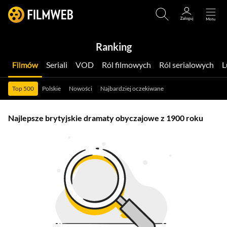
Ranking
Filmów
Seriali
VOD
Ról filmowych
Ról serialowych
Top 500
Polskie
Nowości
Najbardziej oczekiwane
Najlepsze brytyjskie dramaty obyczajowe z 1900 roku