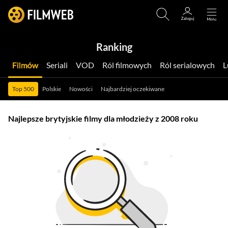
Ranking
Filmów
Seriali
VOD
Ról filmowych
Ról serialowych
Top 500
Polskie
Nowości
Najbardziej oczekiwane
Najlepsze brytyjskie filmy dla młodzieży z 2008 roku