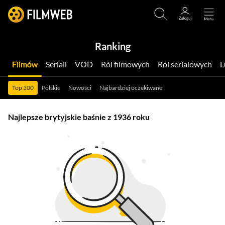
Ranking
Filmów
Seriali
VOD
Ról filmowych
Ról serialowych
Top 500
Polskie
Nowości
Najbardziej oczekiwane
Najlepsze brytyjskie baśnie z 1936 roku