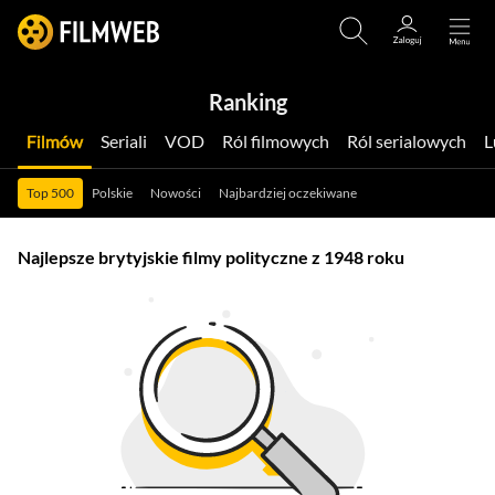
Ranking
Filmów
Seriali
VOD
Ról filmowych
Ról serialowych
Top 500
Polskie
Nowości
Najbardziej oczekiwane
Najlepsze brytyjskie filmy polityczne z 1948 roku