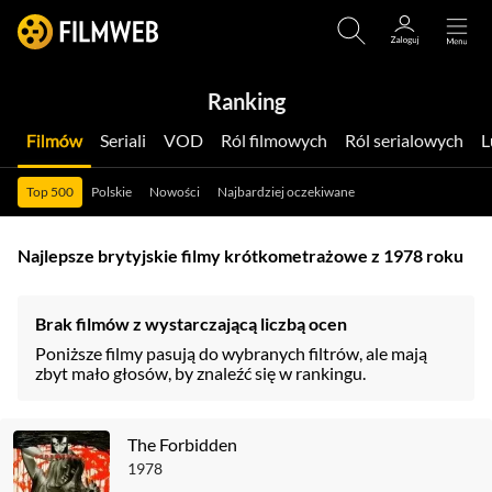
Ranking
Filmów
Seriali
VOD
Ról filmowych
Ról serialowych
Top 500
Polskie
Nowości
Najbardziej oczekiwane
Najlepsze brytyjskie filmy krótkometrażowe z 1978 roku
Brak filmów z wystarczającą liczbą ocen
Poniższe filmy pasują do wybranych filtrów, ale mają
zbyt mało głosów, by znaleźć się w rankingu.
The Forbidden
1978