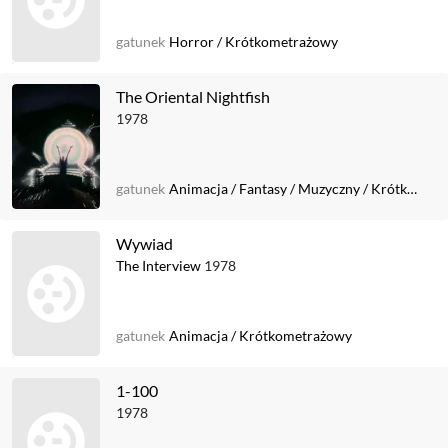
gatunek
Horror
/
Krótkometrażowy
The Oriental Nightfish
1978
gatunek
Animacja
/
Fantasy
/
Muzyczny
/
Krótkometrażowy
Wywiad
The Interview
1978
gatunek
Animacja
/
Krótkometrażowy
1-100
1978